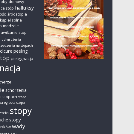
soby
domowy
halluksy
ica stóp
ości śródstopia
kąpiel solna
p
modzele
nawilżanie stóp
i
odmrożenia
zodzenia na stopach
dicure
peeling
stóp
pielęgnacja
nacja
cherze
ie
schorzenia
a stopach
stopa
pa egipska
stopa
stopy
zymska
uche stopy
wady
cisków
rastający