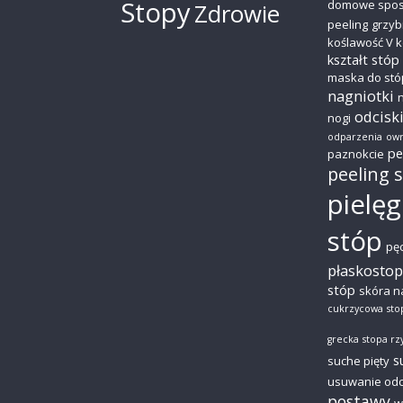
Stopy
domowe spo
Zdrowie
peeling
grzyb
koślawość V k
kształt stóp
maska do stó
nagniotki
odcisk
nogi
odparzenia
owr
pe
paznokcie
peeling 
pielęg
stóp
pę
płaskostop
stóp
skóra n
cukrzycowa
sto
grecka
stopa r
s
suche pięty
usuwanie od
postawy
w