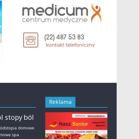
Reklama
ból
l stopy
ródstopia
domowe
mowe spa