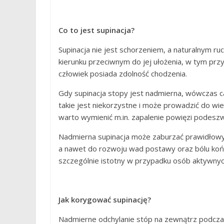
Co to jest supinacja?
Supinacja nie jest schorzeniem, a naturalnym 
kierunku przeciwnym do jej ułożenia, w tym przyp
człowiek posiada zdolność chodzenia.
Gdy supinacja stopy jest nadmierna, wówczas cał
takie jest niekorzystne i może prowadzić do wi
warto wymienić m.in. zapalenie powięzi podeszwy,
Nadmierna supinacja może zaburzać prawidłowy
a nawet do rozwoju wad postawy oraz bólu końc
szczególnie istotny w przypadku osób aktywnych
Jak korygować supinację?
Nadmierne odchylanie stóp na zewnątrz podczas