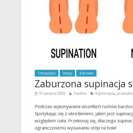
Ortopedia
Stopy
Zdrowie
Zaburzona supinacja st
,
9 czerwca 2020
Paulina
fizjoterapia
prawidło
Podczas wykonywania wszelkich ruchów bardzo 
Spotykając się z określeniem, jakim jest supin
względem ciała. Przekonaj się, dlaczego supinac
ograniczonemu wysuwaniu stóp na boki!