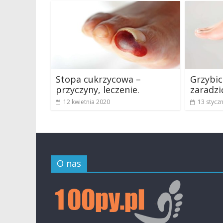
Stopa cukrzycowa –
Grzybic
przyczyny, leczenie.
zaradzi
12 kwietnia 2020
13 stycz
O nas