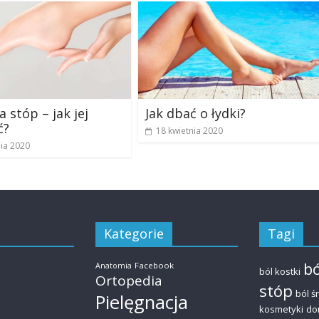
a stóp – jak jej
Jak dbać o łydki?
ć?
18 kwietnia 2020
nia 2020
Kategorie
Tagi
bó
Facebook
Anatomia
ból kostki
Ortopedia
stóp
ból ś
Pielęgnacja
kosmetyki
do