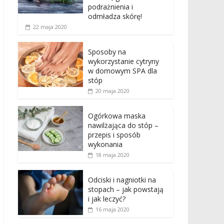
podrażnienia i
odmładza skórę!
22 maja 2020
Sposoby na
wykorzystanie cytryny
w domowym SPA dla
stóp
20 maja 2020
Ogórkowa maska
nawilżająca do stóp –
przepis i sposób
wykonania
18 maja 2020
Odciski i nagniotki na
stopach – jak powstają
i jak leczyć?
16 maja 2020