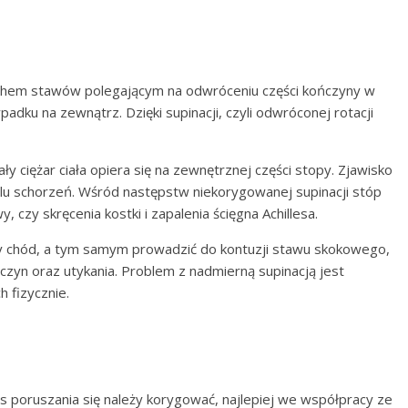
ruchem stawów polegającym na odwróceniu części kończyny w
adku na zewnątrz. Dzięki supinacji, czyli odwróconej rotacji
y ciężar ciała opiera się na zewnętrznej części stopy. Zjawisko
elu schorzeń. Wśród następstw niekorygowanej supinacji stóp
 czy skręcenia kostki i zapalenia ścięgna Achillesa.
 chód, a tym samym prowadzić do kontuzji stawu skokowego,
zyn oraz utykania. Problem z nadmierną supinacją jest
 fizycznie.
 poruszania się należy korygować, najlepiej we współpracy ze