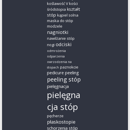
koślawość V kości
kształt
śródstopia
stóp
kąpiel solna
maska do stóp
modzele
nagniotki
nawilżanie stóp
odciski
nogi
odmrożenia
odparzenia
owrzodzenia na
paznokcie
stopach
pedicure
peeling
peeling stóp
pielęgnacja
pielęgna
cja stóp
pęcherze
płaskostopie
schorzenia stóp