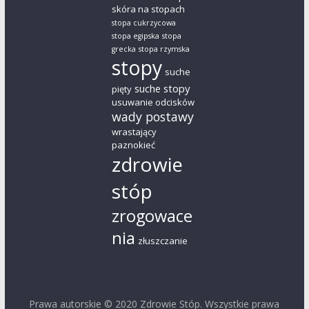
skóra na stopach
stopa cukrzycowa
stopa egipska
stopa
grecka
stopa rzymska
stopy
suche
suche stopy
pięty
usuwanie odcisków
wady postawy
wrastający
paznokieć
zdrowie
stóp
zrogowace
nia
złuszczanie
Prawa autorskie © 2020
Zdrowie Stóp
. Wszystkie prawa