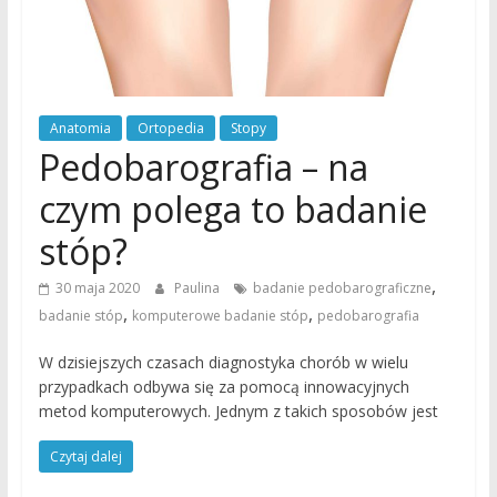
Anatomia
Ortopedia
Stopy
Pedobarografia – na
czym polega to badanie
stóp?
,
30 maja 2020
Paulina
badanie pedobarograficzne
,
,
badanie stóp
komputerowe badanie stóp
pedobarografia
W dzisiejszych czasach diagnostyka chorób w wielu
przypadkach odbywa się za pomocą innowacyjnych
metod komputerowych. Jednym z takich sposobów jest
Czytaj dalej