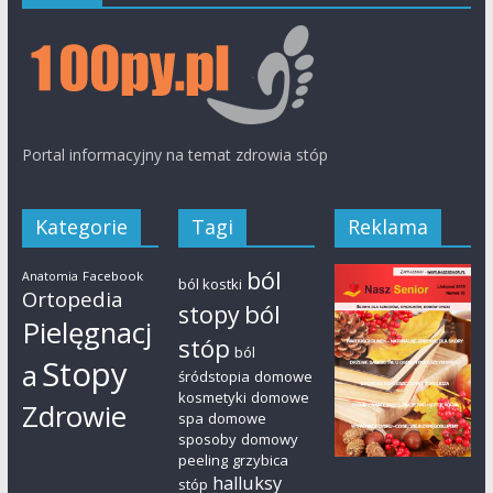
Portal informacyjny na temat zdrowia stóp
Kategorie
Tagi
Reklama
ból
Facebook
Anatomia
ból kostki
Ortopedia
ból
stopy
Pielęgnacj
stóp
ból
Stopy
a
śródstopia
domowe
kosmetyki
domowe
Zdrowie
spa
domowe
sposoby
domowy
peeling
grzybica
halluksy
stóp