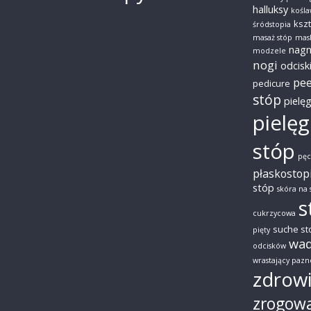
halluksy
kośla
kszt
śródstopia
masaż stóp
mas
nagn
modzele
nogi
odcisk
pee
pedicure
stóp
pielę
pielęg
stóp
pę
płaskostop
stóp
skóra na
s
cukrzycowa
suche st
pięty
wad
odcisków
wrastający pazn
zdrowi
zrogow