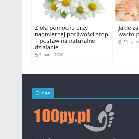
Zioła pomocne przy
Jakie z
nadmiernej potliwości stóp
warto 
– postaw na naturalne
29 stycz
działanie!
7 marca 2020
O nas