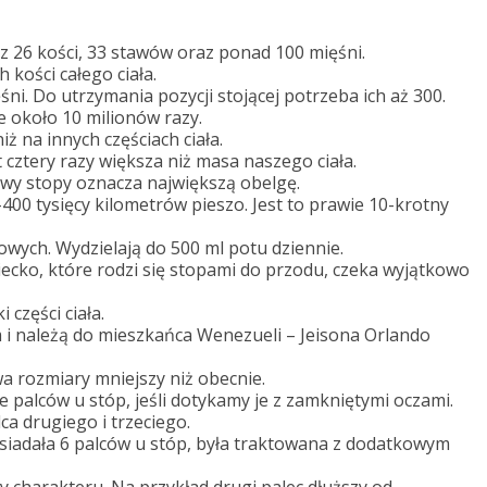
ę z 26 kości, 33 stawów oraz ponad 100 mięśni.
 kości całego ciała.
ni. Do utrzymania pozycji stojącej potrzeba ich aż 300.
 około 10 milionów razy.
ż na innych częściach ciała.
t cztery razy większa niż masa naszego ciała.
wy stopy oznacza największą obelgę.
00 tysięcy kilometrów pieszo. Jest to prawie 10-krotny
wych. Wydzielają do 500 ml potu dziennie.
ecko, które rodzi się stopami do przodu, czeka wyjątkowo
 części ciała.
 i należą do mieszkańca Wenezueli – Jeisona Orlando
a rozmiary mniejszy niż obecnie.
 palców u stóp, jeśli dotykamy je z zamkniętymi oczami.
ca drugiego i trzeciego.
osiadała 6 palców u stóp, była traktowana z dodatkowym