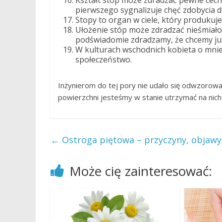
Kształt stóp może zdradzać pewne cechy
pierwszego sygnalizuje chęć zdobycia d
Stopy to organ w ciele, który produkuj
Ułożenie stóp może zdradzać nieśmiałoś
podświadomie zdradzamy, że chcemy już
W kulturach wschodnich kobieta o mnie
społeczeństwo.
Inżynierom do tej pory nie udało się odwzorow
powierzchni jesteśmy w stanie utrzymać na nich
←
Ostroga piętowa – przyczyny, objawy 
Może cię zainteresować: