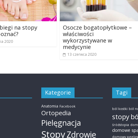
abiegi na stopy
Osocze bogatopłytkowe –
poznać?
właściwości
wykorzystywane w
nia 2020
medycynie
13 czerwca 2020
Kategorie
Tagi
Anatomia
Facebook
ból kostki
ból n
Ortopedia
stopy
bó
Pielęgnacja
śródstopia
dom
domowe sp
Stopy
Zdrowie
domowy peelin