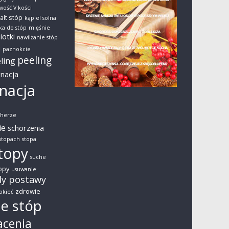
wość V kości
ałt stóp
kąpiel solna
ka do stóp
mięśnie
iotki
nawilżanie stóp
i
paznokcie
peeling
ling
gnacja
nacja
cherze
ie
schorzenia
 stopach
stopa
topy
suche
opy
usuwanie
y postawy
zdrowie
okieć
e stóp
acenia