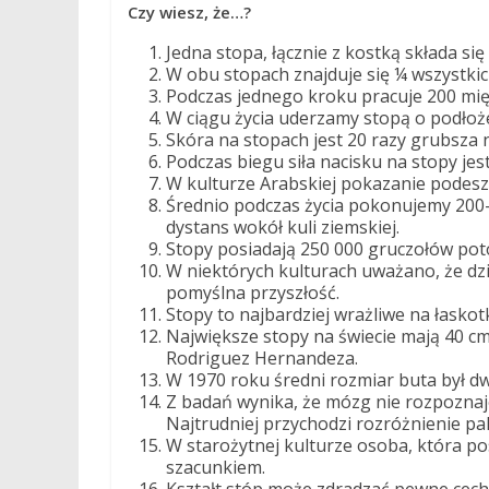
Czy wiesz, że…?
Jedna stopa, łącznie z kostką składa si
W obu stopach znajduje się ¼ wszystkich
Podczas jednego kroku pracuje 200 mięś
W ciągu życia uderzamy stopą o podłoże
Skóra na stopach jest 20 razy grubsza ni
Podczas biegu siła nacisku na stopy jes
W kulturze Arabskiej pokazanie podesz
Średnio podczas życia pokonujemy 200-4
dystans wokół kuli ziemskiej.
Stopy posiadają 250 000 gruczołów poto
W niektórych kulturach uważano, że dzi
pomyślna przyszłość.
Stopy to najbardziej wrażliwe na łaskotki
Największe stopy na świecie mają 40 cm
Rodriguez Hernandeza.
W 1970 roku średni rozmiar buta był dw
Z badań wynika, że mózg nie rozpoznaje
Najtrudniej przychodzi rozróżnienie pal
W starożytnej kulturze osoba, która p
szacunkiem.