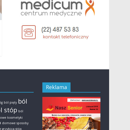
Reklama
ból
óg
ból pięty
l stóp
ból
owe kosmetyki
a
domowe sposoby
g
grzybica stóp