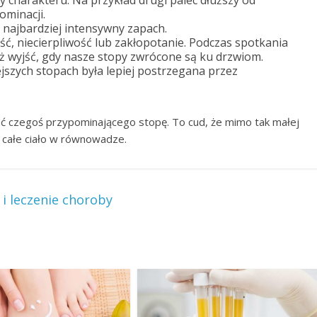
 charakteru. Na przykład drugi palec dłuższy od
ominacji.
e najbardziej intensywny zapach.
ć, niecierpliwość lub zakłopotanie. Podczas spotkania
 wyjść, gdy nasze stopy zwrócone są ku drzwiom.
jszych stopach była lepiej postrzegana przez
ać czegoś przypominającego stopę. To cud, że mimo tak małej
 całe ciało w równowadze.
i leczenie choroby