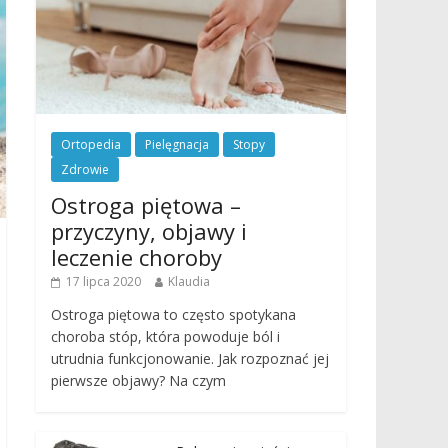
Ortopedia
Pielęgnacja
Stopy
Zdrowie
Ostroga piętowa –
przyczyny, objawy i
leczenie choroby
17 lipca 2020
Klaudia
Ostroga piętowa to często spotykana
choroba stóp, która powoduje ból i
utrudnia funkcjonowanie. Jak rozpoznać jej
pierwsze objawy? Na czym