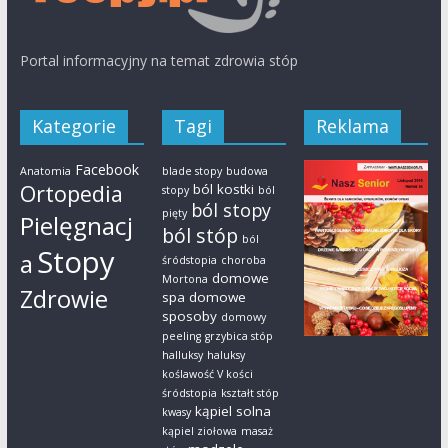
Portal informacyjny na temat zdrowia stóp
Kategorie
Tagi
Reklama
Facebook
Anatomia
blade stopy
budowa
Ortopedia
ból kostki
stopy
ból
ból stopy
pięty
Pielęgnacj
ból stóp
ból
Stopy
a
śródstopia
choroba
domowe
Mortona
Zdrowie
spa
domowe
sposoby
domowy
peeling
grzybica stóp
halluksy
haluksy
koślawość V kości
śródstopia
kształt stóp
kąpiel solna
kwasy
kąpiel ziołowa
masaż