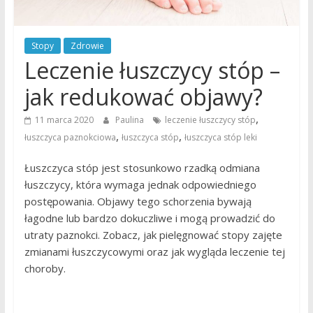
Stopy
Zdrowie
Leczenie łuszczycy stóp –
jak redukować objawy?
,
11 marca 2020
Paulina
leczenie łuszczycy stóp
,
,
łuszczyca paznokciowa
łuszczyca stóp
łuszczyca stóp leki
Łuszczyca stóp jest stosunkowo rzadką odmiana
łuszczycy, która wymaga jednak odpowiedniego
postępowania. Objawy tego schorzenia bywają
łagodne lub bardzo dokuczliwe i mogą prowadzić do
utraty paznokci. Zobacz, jak pielęgnować stopy zajęte
zmianami łuszczycowymi oraz jak wygląda leczenie tej
choroby.