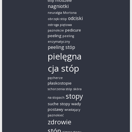
modzele
stóp
nagniotki
neuralgia Mortona
odciski
obrzęki stóp
ostroga piętowa
pedicure
paznokcie
peeling
peeling
enzymatyczny
peeling stóp
pielęgna
cja stóp
pęcherze
płaskostopie
schorzenia stóp
skóra
stopy
na stopach
suche stopy
wady
postawy
wrastający
paznokieć
zdrowie
stóp