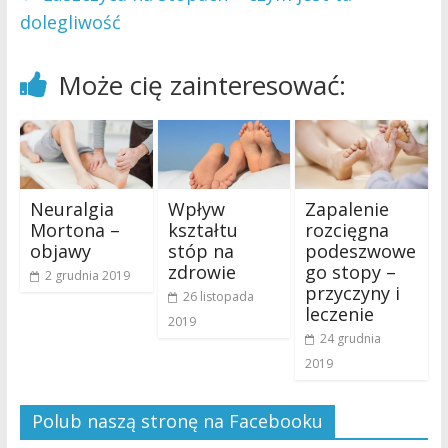
dolegliwość
Może cię zainteresować:
Neuralgia
Wpływ
Zapalenie
Mortona –
kształtu
rozcięgna
objawy
stóp na
podeszwowe
zdrowie
go stopy –
2 grudnia 2019
przyczyny i
26 listopada
leczenie
2019
24 grudnia
2019
Polub naszą stronę na Facebooku