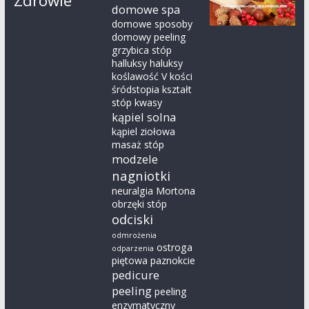
Zdrowie
domowe spa
domowe sposoby
domowy peeling
grzybica stóp
halluksy
haluksy
koślawość V kości
śródstopia
kształt
stóp
kwasy
kąpiel solna
kąpiel ziołowa
masaż stóp
modzele
nagniotki
neuralgia Mortona
obrzęki stóp
odciski
odmrożenia
ostroga
odparzenia
piętowa
paznokcie
pedicure
peeling
peeling
enzymatyczny