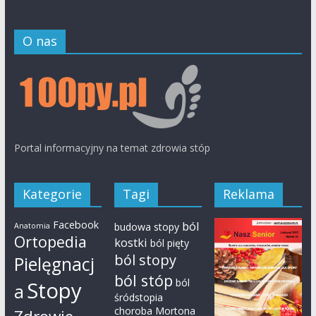
O nas
Portal informacyjny na temat zdrowia stóp
Kategorie
Tagi
Reklama
Facebook
ból
budowa stopy
Anatomia
Ortopedia
kostki
ból pięty
ból stopy
Pielęgnacj
ból stóp
ból
Stopy
a
śródstopia
choroba Mortona