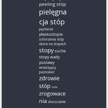
peeling stóp
pielęgna
cja stóp
pęcherze
płaskostopie
schorzenia stóp
skóra na stopach
stopy
suche
stopy
wady
postawy
wrastający
paznokieć
zdrowie
stóp
zioła
zrogowace
nia
złuszczanie