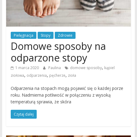
Pielęgnacja
Stopy
Zdrowie
Domowe sposoby na
odparzone stopy
,
1 marca 2020
Paulina
domowe sposoby
kąpiel
,
,
,
ziołowa
odparzenia
pęcherze
zioła
Odparzenia na stopach mogą pojawić się o każdej porze
roku. Nadmierna potliwość w połączeniu z wysoką
temperaturą sprawia, że skóra
Czytaj dalej