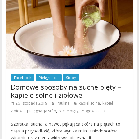
Facebook
Pielęgnacja
Stopy
Domowe sposoby na suche pięty –
kąpiele solne i ziołowe
,
26 listopada 2019
Paulina
kąpiel solna
kąpiel
,
,
,
ziołowa
pielęgnacja stóp
suche pięty
zrogowacenia
Szorstka, sucha, a nawet pękająca skóra na piętach to
częsta przypadłość, która wynika m.in. z niedoborów
witamin oraz nieprawidłowej pielęgnacji