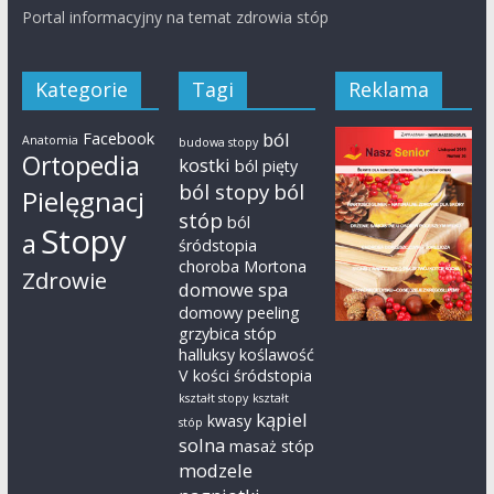
Portal informacyjny na temat zdrowia stóp
Kategorie
Tagi
Reklama
Facebook
ból
Anatomia
budowa stopy
Ortopedia
kostki
ból pięty
ból stopy
ból
Pielęgnacj
stóp
ból
Stopy
a
śródstopia
choroba Mortona
Zdrowie
domowe spa
domowy peeling
grzybica stóp
halluksy
koślawość
V kości śródstopia
kształt stopy
kształt
kąpiel
kwasy
stóp
solna
masaż stóp
modzele