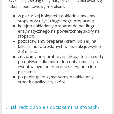
Wykonując peeling enzymatyczny należy kierować się
kilkoma podstawowymi krokami:
w pierwszej kolejności dokładnie myjemy
stopy przy użyciu łagodnego preparatu;
kolejno nakładamy preparat do peelingu
enzymatycznego na powierzchnię skóry na
stopach;
pozostawiamy preparat (krem lub żel) na
kilka minut określonych w instrukcji, zwykle
2-8 minut;
zmywamy preparat przepłukując letnią wodą
po upływie kilku minut lub natychmiast po
ewentualnym odczuwaniu szczypania lub
pieczenia;
po peelingu enzymatycznym nakładamy
środek nawilżający skórę.
←
Jak radzić sobie z odciskami na stopach?