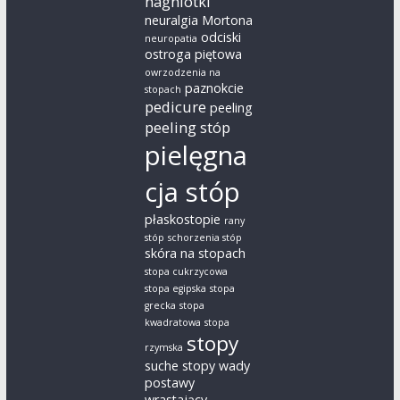
nagniotki
neuralgia Mortona
odciski
neuropatia
ostroga piętowa
owrzodzenia na
paznokcie
stopach
pedicure
peeling
peeling stóp
pielęgna
cja stóp
płaskostopie
rany
stóp
schorzenia stóp
skóra na stopach
stopa cukrzycowa
stopa egipska
stopa
grecka
stopa
kwadratowa
stopa
stopy
rzymska
suche stopy
wady
postawy
wrastający