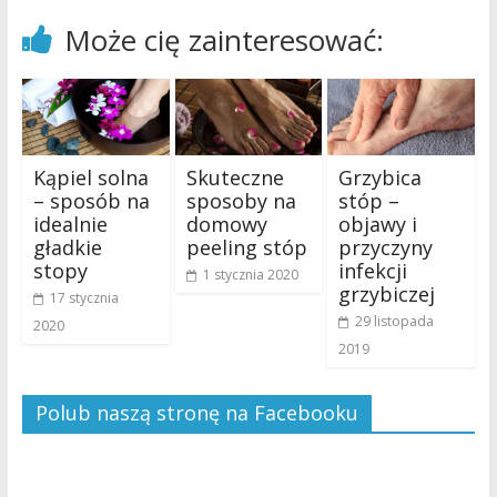
Może cię zainteresować:
Kąpiel solna
Skuteczne
Grzybica
– sposób na
sposoby na
stóp –
idealnie
domowy
objawy i
gładkie
peeling stóp
przyczyny
stopy
infekcji
1 stycznia 2020
grzybiczej
17 stycznia
29 listopada
2020
2019
Polub naszą stronę na Facebooku