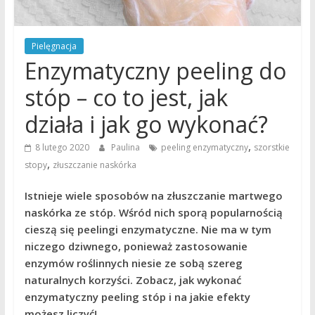
Pielęgnacja
Enzymatyczny peeling do
stóp – co to jest, jak
działa i jak go wykonać?
,
8 lutego 2020
Paulina
peeling enzymatyczny
szorstkie
,
stopy
złuszczanie naskórka
Istnieje wiele sposobów na złuszczanie martwego
naskórka ze stóp. Wśród nich sporą popularnością
cieszą się peelingi enzymatyczne. Nie ma w tym
niczego dziwnego, ponieważ zastosowanie
enzymów roślinnych niesie ze sobą szereg
naturalnych korzyści. Zobacz, jak wykonać
enzymatyczny peeling stóp i na jakie efekty
możesz liczyć!