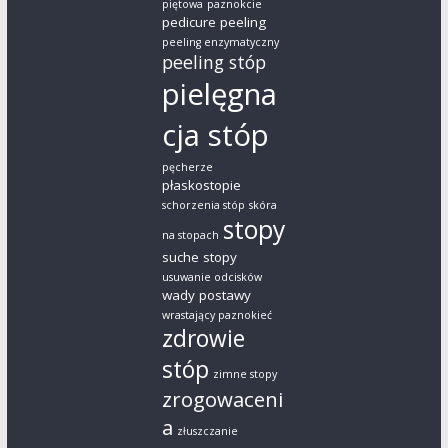
piętowa
paznokcie
pedicure
peeling
peeling enzymatyczny
peeling stóp
pielęgna
cja stóp
pęcherze
płaskostopie
schorzenia stóp
skóra
stopy
na stopach
suche stopy
usuwanie odcisków
wady postawy
wrastający paznokieć
zdrowie
stóp
zimne stopy
zrogowaceni
a
złuszczanie