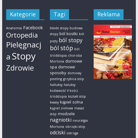
Kategorie
Tagi
Reklama
Facebook
Anatomia
blade stopy
budowa
Ortopedia
ból kostki
stopy
ból
ból stopy
pięty
Pielęgnacj
ból stóp
ból
Stopy
a
śródstopia
choroba
domowe
Mortona
Zdrowie
spa
domowe
sposoby
domowy
peeling
grzybica stóp
halluksy
haluksy
koślawość V kości
śródstopia
kształt stóp
kąpiel solna
kwasy
kąpiel ziołowa
masaż
modzele
stóp
nagniotki
neuralgia
Mortona
obrzęki stóp
odciski
ostroga