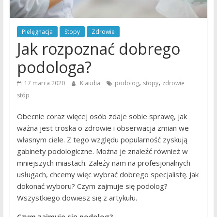
Pielęgnacja
Stopy
Zdrowie
Jak rozpoznać dobrego
podologa?
,
,
17 marca 2020
Klaudia
podolog
stopy
zdrowie
stóp
Obecnie coraz więcej osób zdaje sobie sprawę, jak
ważna jest troska o zdrowie i obserwacja zmian we
własnym ciele. Z tego względu popularność zyskują
gabinety podologiczne. Można je znaleźć również w
mniejszych miastach. Zależy nam na profesjonalnych
usługach, chcemy więc wybrać dobrego specjalistę. Jak
dokonać wyboru? Czym zajmuje się podolog?
Wszystkiego dowiesz się z artykułu.
Czym zajmuje się podolog?