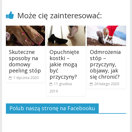
Może cię zainteresować:
Skuteczne
Opuchnięte
Odmrożenia
sposoby na
kostki –
stóp –
domowy
jakie mogą
przyczyny,
peeling stóp
być
objawy, jak
przyczyny?
się chronić?
1 stycznia 2020
11 grudnia
26 lutego 2020
2019
Polub naszą stronę na Facebooku