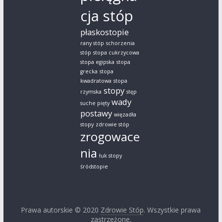
cja stóp
płaskostopie
rany stóp
schorzenia
stóp
stopa cukrzycowa
stopa egipska
stopa
grecka
stopa
kwadratowa
stopa
stopy
rzymska
stęp
wady
suche pięty
postawy
więzadła
stopy
zdrowie stóp
zrogowace
nia
łuk stopy
śródstopie
Prawa autorskie © 2020
Zdrowie Stóp
. Wszystkie prawa
zastrzeżone.