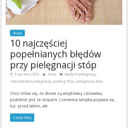
Stopy
10 najczęściej
popełnianych błędów
przy pielęgnacji stóp
,
3 stycznia 2020
Anna
błędy w pielęgnacji
,
,
odpowiednia pielęgnacja
peeling stóp
pielęgnacja stóp
Choć mówi się, że dłonie są wizytówką człowieka,
podobnie jest ze stopami. Czerwona lampka pojawia się
tuż przed latem, ale
Czytaj dalej