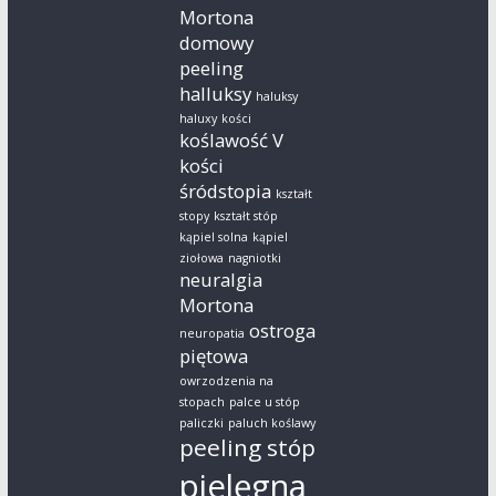
Mortona
domowy
peeling
halluksy
haluksy
haluxy
kości
koślawość V
kości
śródstopia
kształt
stopy
kształt stóp
kąpiel solna
kąpiel
ziołowa
nagniotki
neuralgia
Mortona
ostroga
neuropatia
piętowa
owrzodzenia na
stopach
palce u stóp
paliczki
paluch koślawy
peeling stóp
pielęgna