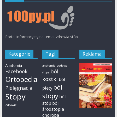
Portal informacyjny na temat zdrowia stóp
Kategorie
Tagi
Reklama
Anatomia
anatomia
budowa
ból
Facebook
stopy
Ortopedia
kostki
ból
ból
Pielęgnacja
pięty
Stopy
stopy
ból
stóp
ból
Zdrowie
śródstopia
choroba