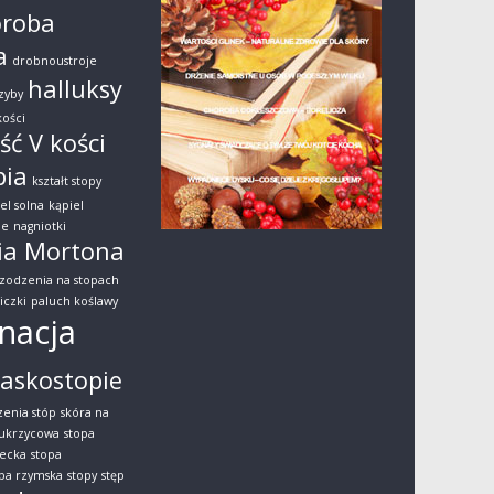
oroba
a
drobnoustroje
halluksy
zyby
kości
ść V kości
pia
kształt stopy
el solna
kąpiel
le
nagniotki
ia Mortona
zodzenia na stopach
iczki
paluch koślawy
nacja
łaskostopie
zenia stóp
skóra na
cukrzycowa
stopa
recka
stopa
opa rzymska
stopy
stęp