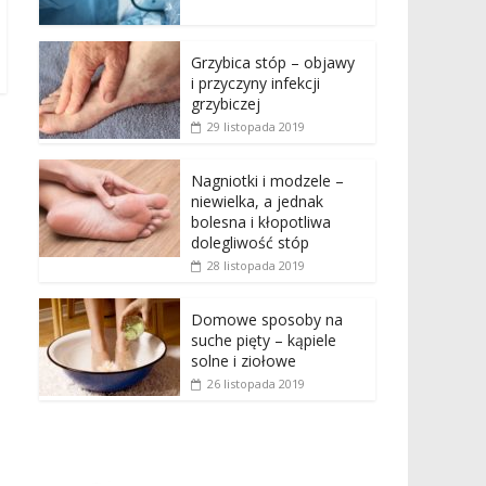
Grzybica stóp – objawy
i przyczyny infekcji
grzybiczej
29 listopada 2019
Nagniotki i modzele –
niewielka, a jednak
bolesna i kłopotliwa
dolegliwość stóp
28 listopada 2019
Domowe sposoby na
suche pięty – kąpiele
solne i ziołowe
26 listopada 2019