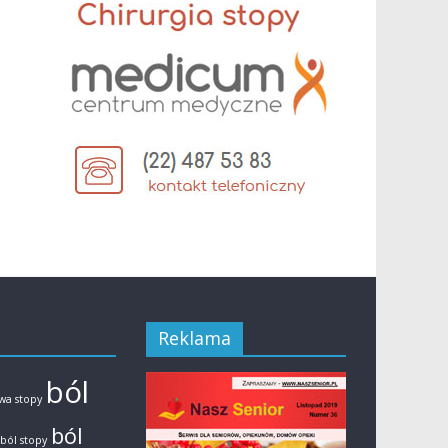
Reklama
ból
a stopy
ból
ból stopy