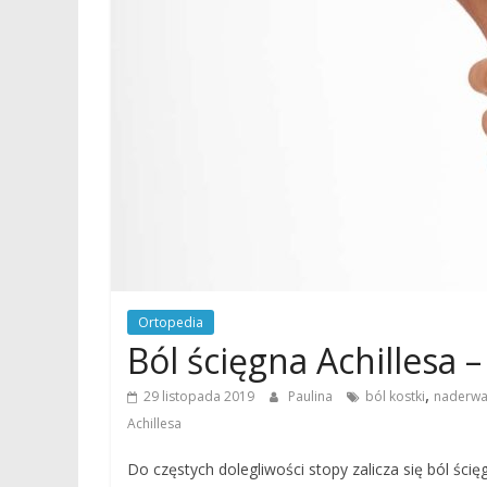
Ortopedia
Ból ścięgna Achillesa 
,
29 listopada 2019
Paulina
ból kostki
naderwa
Achillesa
Do częstych dolegliwości stopy zalicza się ból ścię