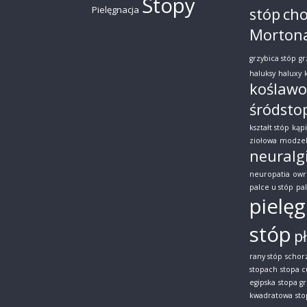
Stopy
Pielęgnacja
stóp
ch
Morton
grzybica stóp
gr
haluksy
haluxy
koślawo
śródsto
kształt stóp
kąpi
ziołowa
modze
neuralg
neuropatia
owr
palce u stóp
pal
pielęg
stóp
p
rany stóp
schor
stopach
stopa 
egipska
stopa g
kwadratowa
st