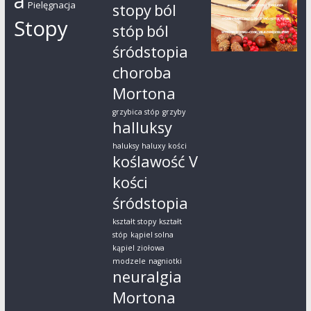
a
Pielęgnacja
stopy
ból
Stopy
stóp
ból
śródstopia
choroba
Mortona
grzybica stóp
grzyby
halluksy
haluksy
haluxy
kości
koślawość V
kości
śródstopia
kształt stopy
kształt
stóp
kąpiel solna
kąpiel ziołowa
modzele
nagniotki
neuralgia
Mortona