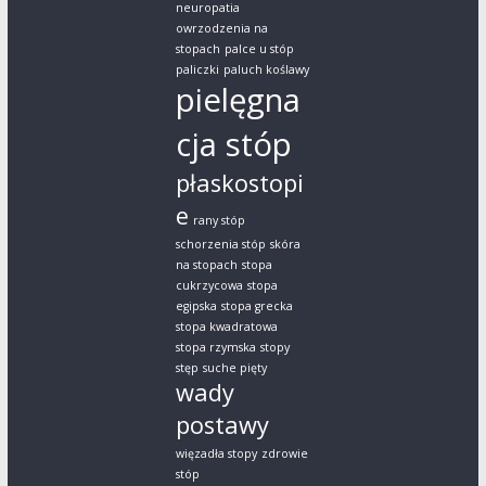
neuropatia
owrzodzenia na
stopach
palce u stóp
paliczki
paluch koślawy
pielęgna
cja stóp
płaskostopi
e
rany stóp
schorzenia stóp
skóra
na stopach
stopa
cukrzycowa
stopa
egipska
stopa grecka
stopa kwadratowa
stopa rzymska
stopy
stęp
suche pięty
wady
postawy
więzadła stopy
zdrowie
stóp