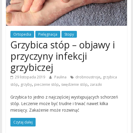
Ortopedia
Pielęgnacja
Stopy
Grzybica stóp – objawy i
przyczyny infekcji
grzybiczej
,
29 listopada 2019
Paulina
drobnoustroje
grzybica
,
,
,
,
stóp
grzyby
pieczenie stóp
swędzenie stóp
zarazki
Grzybica to jedno z najczęściej występujących schorzeń
stóp. Leczenie może być trudne i trwać nawet kilka
miesięcy. Zakażenie może rozwinąć
Czytaj dalej