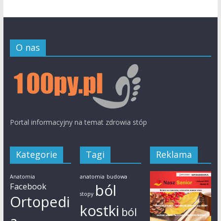
O nas
Portal informacyjny na temat zdrowia stóp
Kategorie
Tagi
Reklama
Anatomia
anatomia
budowa
Facebook
ból
stopy
Ortopedi
kostki
ból